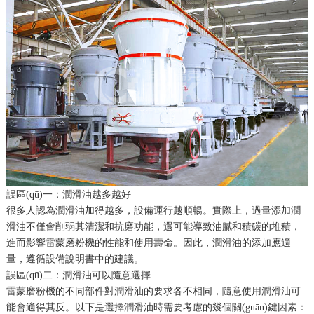
誤區(qū)一：潤滑油越多越好
很多人認為潤滑油加得越多，設備運行越順暢。實際上，過量添加潤
滑油不僅會削弱其清潔和抗磨功能，還可能導致油膩和積碳的堆積，
進而影響雷蒙磨粉機的性能和使用壽命。因此，潤滑油的添加應適
量，遵循設備說明書中的建議。
誤區(qū)二：潤滑油可以隨意選擇
雷蒙磨粉機的不同部件對潤滑油的要求各不相同，隨意使用潤滑油可
能會適得其反。以下是選擇潤滑油時需要考慮的幾個關(guān)鍵因素：