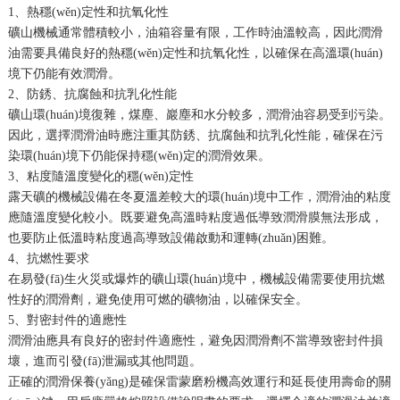
1、熱穩(wěn)定性和抗氧化性
礦山機械通常體積較小，油箱容量有限，工作時油溫較高，因此潤滑
油需要具備良好的熱穩(wěn)定性和抗氧化性，以確保在高溫環(huán)
境下仍能有效潤滑。
2、防銹、抗腐蝕和抗乳化性能
礦山環(huán)境復雜，煤塵、巖塵和水分較多，潤滑油容易受到污染。
因此，選擇潤滑油時應注重其防銹、抗腐蝕和抗乳化性能，確保在污
染環(huán)境下仍能保持穩(wěn)定的潤滑效果。
3、粘度隨溫度變化的穩(wěn)定性
露天礦的機械設備在冬夏溫差較大的環(huán)境中工作，潤滑油的粘度
應隨溫度變化較小。既要避免高溫時粘度過低導致潤滑膜無法形成，
也要防止低溫時粘度過高導致設備啟動和運轉(zhuǎn)困難。
4、抗燃性要求
在易發(fā)生火災或爆炸的礦山環(huán)境中，機械設備需要使用抗燃
性好的潤滑劑，避免使用可燃的礦物油，以確保安全。
5、對密封件的適應性
潤滑油應具有良好的密封件適應性，避免因潤滑劑不當導致密封件損
壞，進而引發(fā)泄漏或其他問題。
正確的潤滑保養(yǎng)是確保雷蒙磨粉機高效運行和延長使用壽命的關